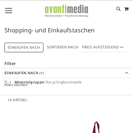
M
DIREKT
NAVIGATION UMSCHALTEN
ZUM
INHALT
# GEBEN SIE MINDESTENS 3 ZEICHEN FÜR DIE SUCHE EIN
# DRÜCKEN SIE DIE EINGABETASTE, UM DIE SUCHE ZU
Shopping- und Einkaufstaschen
STARTEN
SORTIEREN NACH
EINKAUFEN NACH
Filter
EINKAUFEN NACH
Dies
Materialgruppe
Recyclingbaumwolle
Alles löschen
entfernen
14
ARTIKEL