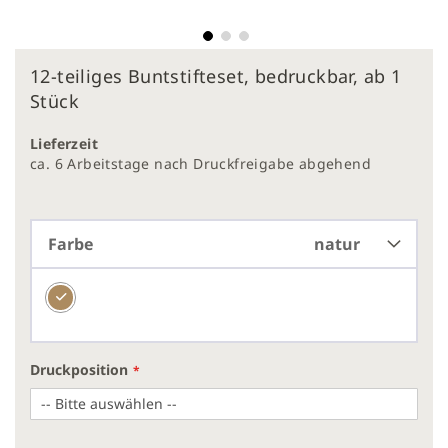
Zum
12-teiliges Buntstifteset, bedruckbar, ab 1
Anfang
der
Stück
Bildergalerie
springen
Lieferzeit
ca. 6 Arbeitstage nach Druckfreigabe abgehend
Farbe
natur
Druckposition