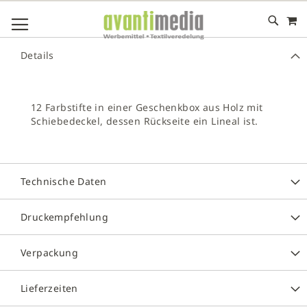
M
DIREKT
NAVIGATION UMSCHALTEN
ZUM
INHALT
# GEBEN SIE MINDESTENS 3 ZEICHEN FÜR DIE SUCHE EIN
Details
# DRÜCKEN SIE DIE EINGABETASTE, UM DIE SUCHE ZU
STARTEN
12 Farbstifte in einer Geschenkbox aus Holz mit
Schiebedeckel, dessen Rückseite ein Lineal ist.
Technische Daten
Druckempfehlung
Verpackung
Lieferzeiten