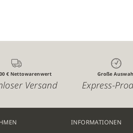
liste
Vergleichsliste
n
hinzufügen
,00 € Nettowarenwert
Große Auswah
nloser Versand
Express-Pro
EHMEN
INFORMATIONEN