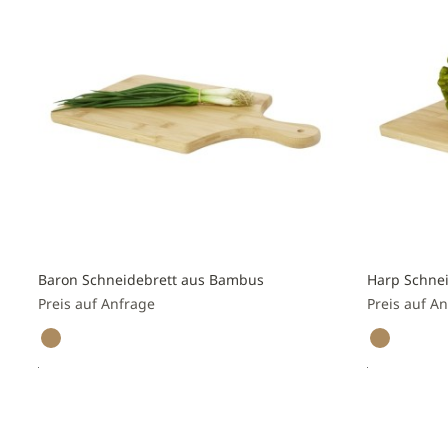
hinzufügen
hinzufüge
Baron Schneidebrett aus Bambus
Harp Schne
Preis auf Anfrage
Preis auf A
Preis anfragen
Preis a
Zur
Zur
Vergleichsliste
Vergleichs