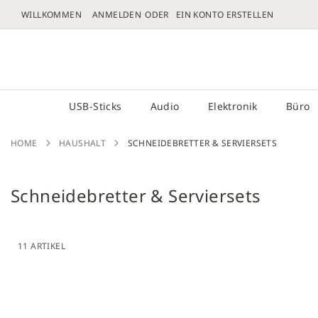
WILLKOMMEN
ANMELDEN
EIN KONTO ERSTELLEN
DIREKT
ZUM
# GEBEN SIE MINDESTENS 3 ZEICHEN FÜR DIE 
INHALT
USB-Sticks
Audio
Elektronik
Büro
HOME
HAUSHALT
SCHNEIDEBRETTER & SERVIERSETS
Schneidebretter & Serviersets
11
ARTIKEL