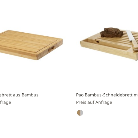
Vergleichsliste
n
hinzufügen
ebrett aus Bambus
Pao Bambus-Schneidebrett m
nfrage
Preis auf Anfrage
nfragen
Preis anfragen
Zur