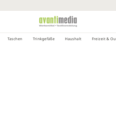
SUCHE EIN
# DRÜCKEN SIE DIE EINGABETASTE, UM DIE SUCHE ZU STA
Taschen
Trinkgefäße
Haushalt
Freizeit & O