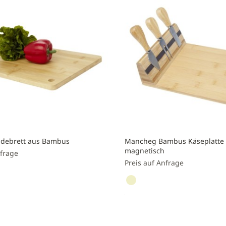
n
hinzufügen
idebrett aus Bambus
Mancheg Bambus Käseplatte 
magnetisch
nfrage
Preis auf Anfrage
nfragen
Preis anfragen
Zur
liste