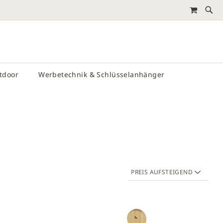
MEIN 
RTEN
utdoor
Werbetechnik & Schlüsselanhänger