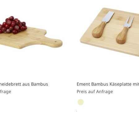
neidebrett aus Bambus
Ement Bambus Käseplatte mit
nfrage
Preis auf Anfrage
nfragen
Preis anfragen
Zur
liste
Vergleichsliste