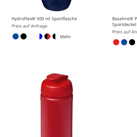
HydroFlex® 500 ml Sportflasche
Baseline® P
Sportdeckel
Preis auf Anfrage
Preis auf A
Mehr
Preis anfragen
Preis a
Zur
Zur
Vergleichsliste
Vergleichs
hinzufügen
hinzufüge