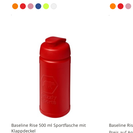
Preis anfragen
Preis a
Zur
Zur
Vergleichsliste
Vergleichs
hinzufügen
hinzufüge
Baseline Rise 500 ml Sportflasche mit
Baseline Ri
Klappdeckel
Preis auf A