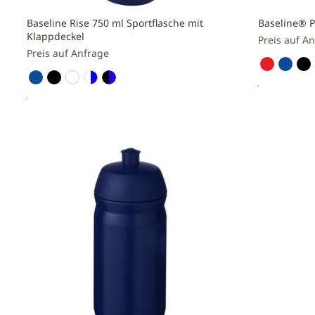
Baseline Rise 750 ml Sportflasche mit
Baseline® P
Klappdeckel
Preis auf A
Preis auf Anfrage
Preis a
Preis anfragen
Zur
Zur
Vergleichs
Vergleichsliste
hinzufüge
hinzufügen