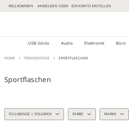
WILLKOMMEN
ANMELDEN
EIN KONTO ERSTELLEN
DIREKT
ZUM
# GEBEN SIE MINDESTENS 3 ZEICHEN FÜR DIE 
INHALT
USB-Sticks
Audio
Elektronik
Büro
HOME
TRINKGEFÄSSE
SPORTFLASCHEN
Sportflaschen
FÜLLMENGE | VOLUMEN
FARBE
MARKE