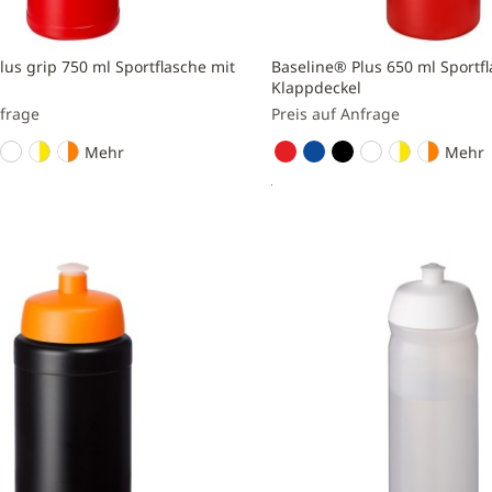
lus grip 750 ml Sportflasche mit
Baseline® Plus 650 ml Sportfl
Klappdeckel
nfrage
Preis auf Anfrage
Mehr
Mehr
nfragen
Preis anfragen
Zur
liste
Vergleichsliste
n
hinzufügen