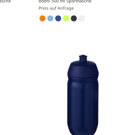
lasche
Bodhi 500 ml Sportflasche
Preis auf Anfrage
Preis anfragen
Zur
Vergleichsliste
hinzufügen