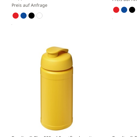
Preis auf Anfrage
Preis a
Preis anfragen
Zur
Zur
Vergleichs
Vergleichsliste
hinzufüge
hinzufügen