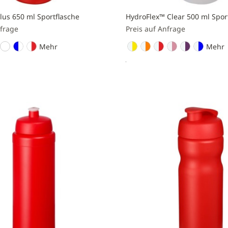
lus 650 ml Sportflasche
HydroFlex™ Clear 500 ml Spor
nfrage
Preis auf Anfrage
Mehr
Mehr
nfragen
Preis anfragen
Zur
liste
Vergleichsliste
n
hinzufügen