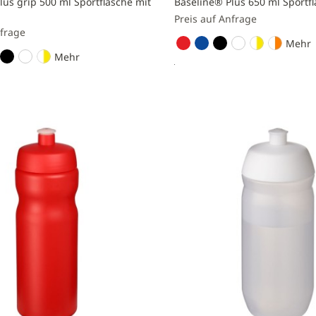
lus grip 500 ml Sportflasche mit
Baseline® Plus 650 ml Sportf
l
Preis auf Anfrage
nfrage
Mehr
Mehr
Preis anfragen
nfragen
Zur
Vergleichsliste
liste
hinzufügen
n