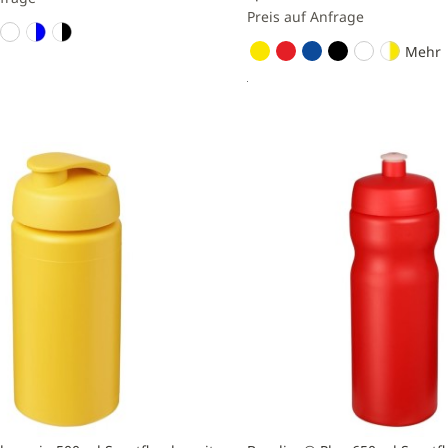
Preis auf Anfrage
Mehr
nfragen
Preis anfragen
Zur
liste
Vergleichsliste
n
hinzufügen