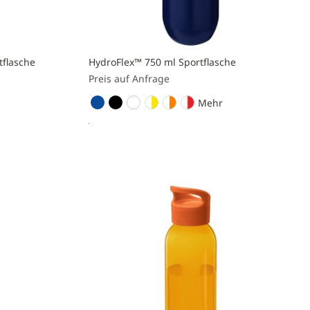
tflasche
HydroFlex™ 750 ml Sportflasche
Preis auf Anfrage
Mehr
Preis anfragen
Zur
Vergleichsliste
hinzufügen