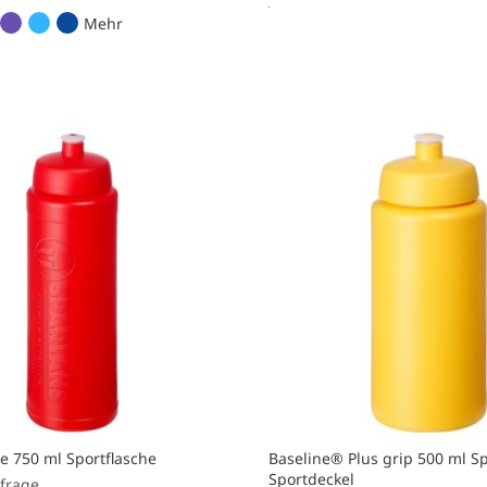
Mehr
Preis anfragen
Zur
nfragen
Vergleichsliste
hinzufügen
liste
n
se 750 ml Sportflasche
Baseline® Plus grip 500 ml Sp
Sportdeckel
nfrage