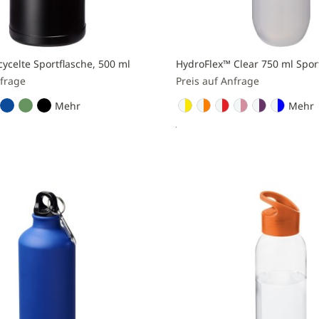
ycelte Sportflasche, 500 ml
HydroFlex™ Clear 750 ml Spor
nfrage
Preis auf Anfrage
Mehr
Mehr
nfragen
Preis anfragen
Zur
liste
Vergleichsliste
n
hinzufügen