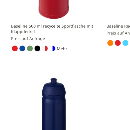
Baseline 500 ml recycelte Sportflasche mit
Baseline Rec
Klappdeckel
Preis auf A
Preis auf Anfrage
Mehr
Preis a
Preis anfragen
Zur
Zur
Vergleichs
Vergleichsliste
hinzufüge
hinzufügen