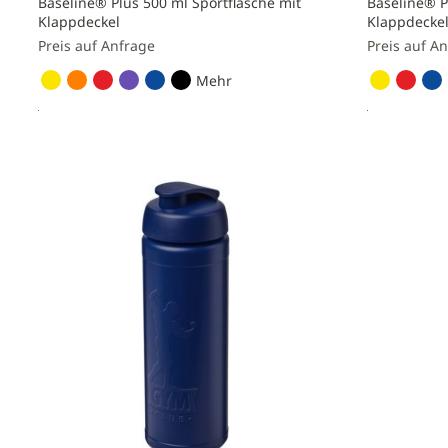
Baseline® Plus 500 ml Sportflasche mit
Baseline® P
Klappdeckel
Klappdecke
Preis auf Anfrage
Preis auf A
Mehr
Preis anfragen
Preis a
Zur
Zur
Vergleichsliste
Vergleichs
hinzufügen
hinzufüge