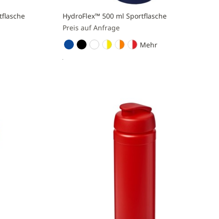
tflasche
HydroFlex™ 500 ml Sportflasche
Preis auf Anfrage
Mehr
Preis anfragen
Zur
Vergleichsliste
hinzufügen