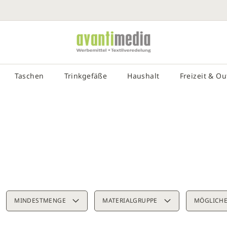
SUCHE EIN
# DRÜCKEN SIE DIE EINGABETASTE, UM DIE SUCHE ZU STA
Taschen
Trinkgefäße
Haushalt
Freizeit & O
MINDESTMENGE
MATERIALGRUPPE
MÖGLICHE