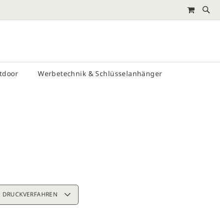
MEIN 
RTEN
utdoor
Werbetechnik & Schlüsselanhänger
 DRUCKVERFAHREN