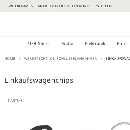
WILLKOMMEN
ANMELDEN
EIN KONTO ERSTELLEN
DIREKT
ZUM
# GEBEN SIE MINDESTENS 3 ZEICHEN FÜR DIE 
INHALT
USB-Sticks
Audio
Elektronik
Büro
HOME
WERBETECHNIK & SCHLÜSSELANHÄNGER
EINKAUFSWA
Einkaufswagenchips
4
ARTIKEL