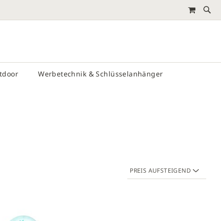
MEIN 
RTEN
utdoor
Werbetechnik & Schlüsselanhänger