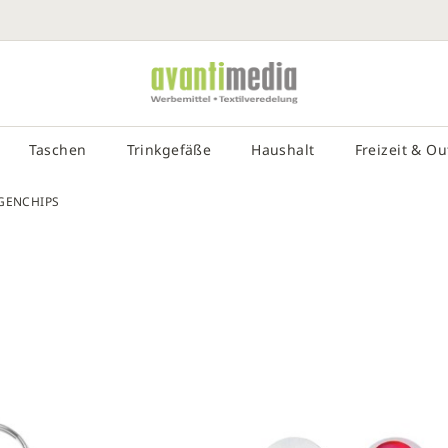
SUCHE EIN
# DRÜCKEN SIE DIE EINGABETASTE, UM DIE SUCHE ZU STA
Taschen
Trinkgefäße
Haushalt
Freizeit & O
GENCHIPS