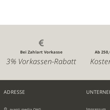
hinzufügen
hinzufüge
Bei Zahlart Vorkasse
Ab 250
3% Vorkassen-Rabatt
Koste
ADRESSE
UNTERN
Impressum
avanti media OHG