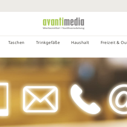
SUCHE EIN
# DRÜCKEN SIE DIE EINGABETASTE, UM DIE SUCHE ZU STA
Taschen
Trinkgefäße
Haushalt
Freizeit & O