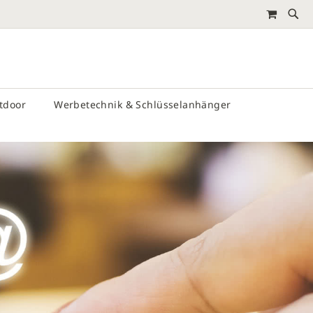
MEIN 
RTEN
utdoor
Werbetechnik & Schlüsselanhänger