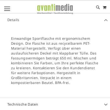
M
DIREKT
NAVIGATION UMSCHALTEN
ZUM
INHALT
# GEBEN SIE MINDESTENS 3 ZEICHEN FÜR DIE SUCHE EIN
Details
# DRÜCKEN SIE DIE EINGABETASTE, UM DIE SUCHE ZU
STARTEN
Einwandige Sportflasche mit ergonomischem
Design. Die Flasche ist aus recycelbarem PET-
Material hergestellt. Verfügt über einen
auslaufsicheren Deckel mit klappbarer Tülle. Das
Fassungsvermögen beträgt 650 ml. Mischen und
kombinieren Sie Farben, um Ihre perfekte Flasche
zu kreieren. Kontaktieren Sie den Kundendienst
für weitere Farboptionen. Hergestellt in
Großbritannien. Verpackt in einem
kompostierbaren Beutel. BPA-frei.
Technische Daten