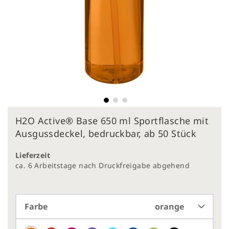
Zum
H2O Active® Base 650 ml Sportflasche mit
Anfang
der
Ausgussdeckel, bedruckbar, ab 50 Stück
Bildergalerie
springen
Lieferzeit
ca. 6 Arbeitstage nach Druckfreigabe abgehend
Farbe
orange