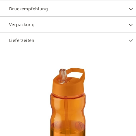
Druckempfehlung
Verpackung
Lieferzeiten
Zum
Ende
der
Bildergalerie
springen