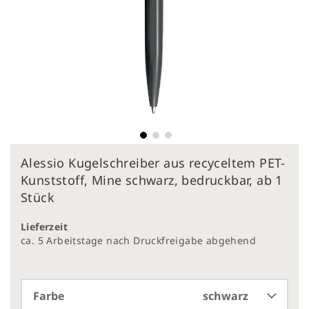
Zum
Alessio Kugelschreiber aus recyceltem PET-
Anfang
der
Kunststoff, Mine schwarz, bedruckbar, ab 1
Bildergalerie
Stück
springen
Lieferzeit
ca. 5 Arbeitstage nach Druckfreigabe abgehend
Farbe
schwarz