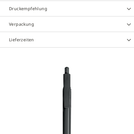
Druckempfehlung
Verpackung
Lieferzeiten
Zum
Ende
der
Bildergalerie
springen