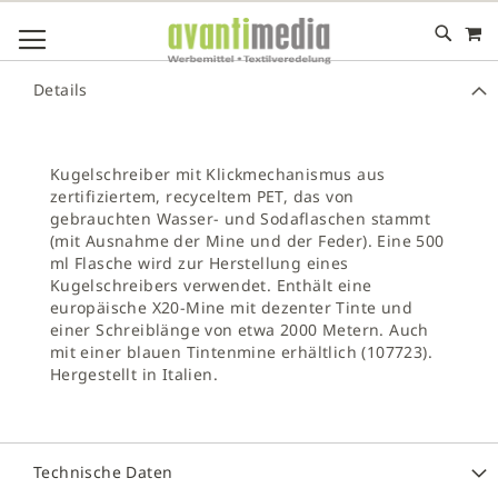
M
DIREKT
NAVIGATION UMSCHALTEN
ZUM
INHALT
# GEBEN SIE MINDESTENS 3 ZEICHEN FÜR DIE SUCHE EIN
Details
# DRÜCKEN SIE DIE EINGABETASTE, UM DIE SUCHE ZU
STARTEN
Kugelschreiber mit Klickmechanismus aus
zertifiziertem, recyceltem PET, das von
gebrauchten Wasser- und Sodaflaschen stammt
(mit Ausnahme der Mine und der Feder). Eine 500
ml Flasche wird zur Herstellung eines
Kugelschreibers verwendet. Enthält eine
europäische X20-Mine mit dezenter Tinte und
einer Schreiblänge von etwa 2000 Metern. Auch
mit einer blauen Tintenmine erhältlich (107723).
Hergestellt in Italien.
Technische Daten