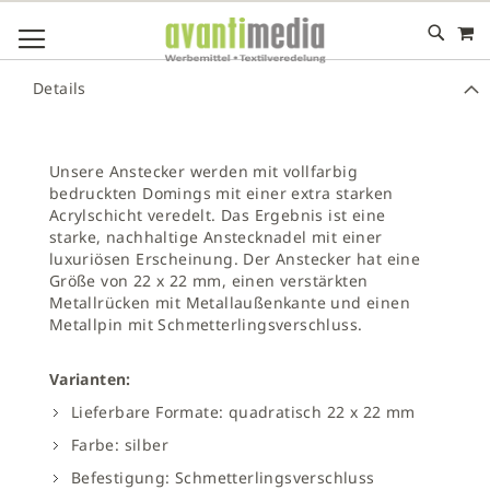
M
DIREKT
NAVIGATION UMSCHALTEN
ZUM
INHALT
# GEBEN SIE MINDESTENS 3 ZEICHEN FÜR DIE SUCHE EIN
Details
# DRÜCKEN SIE DIE EINGABETASTE, UM DIE SUCHE ZU
STARTEN
Unsere Anstecker werden mit vollfarbig
bedruckten Domings mit einer extra starken
Acrylschicht veredelt. Das Ergebnis ist eine
starke, nachhaltige Anstecknadel mit einer
luxuriösen Erscheinung. Der Anstecker hat eine
Größe von 22 x 22 mm, einen verstärkten
Metallrücken mit Metallaußenkante und einen
Metallpin mit Schmetterlingsverschluss.
Varianten:
Lieferbare Formate: quadratisch 22 x 22 mm
Farbe: silber
Befestigung: Schmetterlingsverschluss