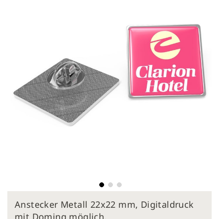
Bildergalerie
springen
Zum
Anstecker Metall 22x22 mm, Digitaldruck
Anfang
der
mit Doming möglich,