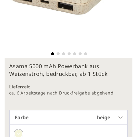
Zum
Asama 5000 mAh Powerbank aus
Anfang
der
Weizenstroh, bedruckbar, ab 1 Stück
Bildergalerie
springen
Lieferzeit
ca. 6 Arbeitstage nach Druckfreigabe abgehend
Farbe
beige