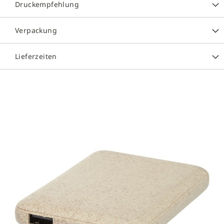
Druckempfehlung
Verpackung
Lieferzeiten
Zum
Ende
der
Bildergalerie
springen