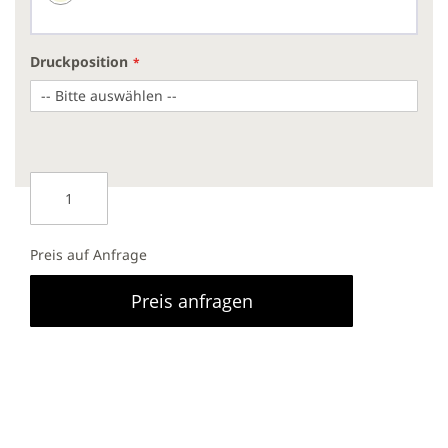
Druckposition
Preis auf Anfrage
Preis anfragen
Perfectly Sleeved: Dieser Artikel kann mit einem
individuell gestalteten Papierschuber um die
Geschenkbox bestellt werden. Preis auf Anfrage