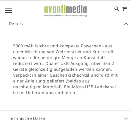
M
DIREKT
NAVIGATION UMSCHALTEN
ZUM
INHALT
# GEBEN SIE MINDESTENS 3 ZEICHEN FÜR DIE SUCHE EIN
Details
# DRÜCKEN SIE DIE EINGABETASTE, UM DIE SUCHE ZU
STARTEN
5000 mAh leichte und kompakte Powerbank aus
einer Mischung von Weizenstroh und Kunststoff,
wodurch die benötigte Menge an Kunststoff
reduziert wird. Dualer USB-Ausgang, über den 2
Geräte gleichzeitig aufgeladen werden können.
Verpackt in einer Geschenkschachtel und wird mit
einer Anleitung geliefert (beides aus
nachhaltigem Material). Ein Micro-USB-Ladekabel
ist im Lieferumfang enthalten.
Technische Daten