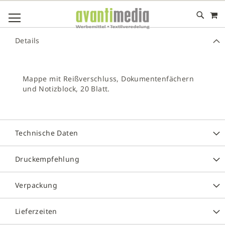
M
DIREKT
NAVIGATION UMSCHALTEN
ZUM
INHALT
# GEBEN SIE MINDESTENS 3 ZEICHEN FÜR DIE SUCHE EIN
Details
# DRÜCKEN SIE DIE EINGABETASTE, UM DIE SUCHE ZU
STARTEN
Mappe mit Reißverschluss, Dokumentenfächern
und Notizblock, 20 Blatt.
Technische Daten
Druckempfehlung
Verpackung
Lieferzeiten