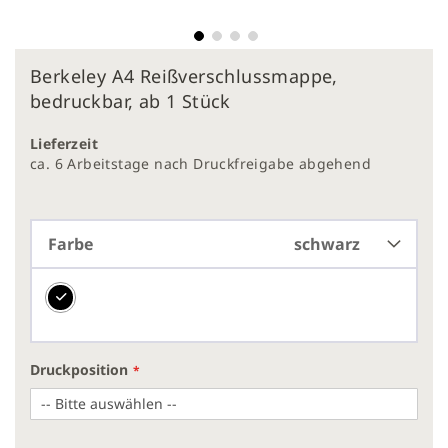
Zum
Berkeley A4 Reißverschlussmappe,
Anfang
der
bedruckbar, ab 1 Stück
Bildergalerie
springen
Lieferzeit
ca. 6 Arbeitstage nach Druckfreigabe abgehend
Farbe
schwarz
Druckposition