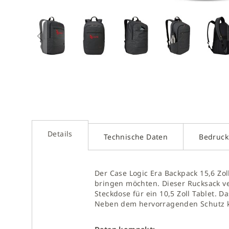
Zum
Anfan
Bedruckung mit Logo möglich
der
5 Stück Mindestbestellmenge
Bilder
sprin
Details
Technische Daten
Bedruc
Der Case Logic Era Backpack 15,6 Zoll
bringen möchten. Dieser Rucksack ver
Steckdose für ein 10,5 Zoll Tablet.
Neben dem hervorragenden Schutz k