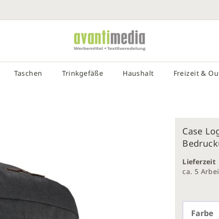
SUCHE EIN
# DRÜCKEN SIE DIE EINGABETASTE, UM DIE SUCHE ZU STA
Taschen
Trinkgefäße
Haushalt
Freizeit & O
Case Log
Bedruck
galerie
gen
Lieferzeit
ca. 5 Arb
Farbe