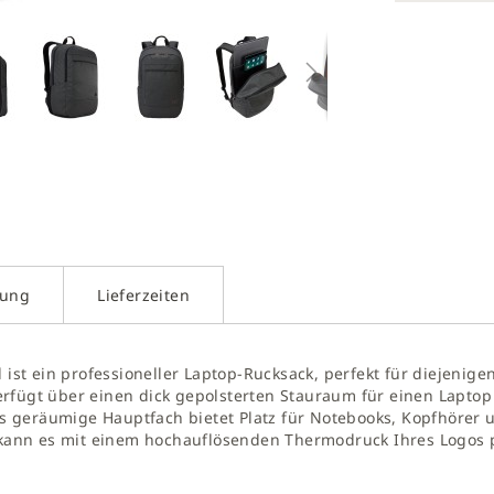
g
galerie
gen
kung
Lieferzeiten
 ist ein professioneller Laptop-Rucksack, perfekt für diejenigen
fügt über einen dick gepolsterten Stauraum für einen Laptop b
 Das geräumige Hauptfach bietet Platz für Notebooks, Kopfhöre
ann es mit einem hochauflösenden Thermodruck Ihres Logos p