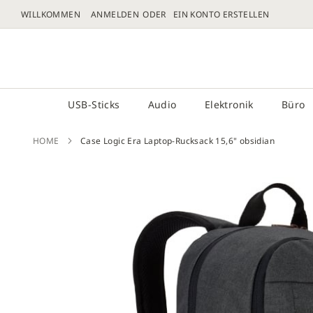
WILLKOMMEN
ANMELDEN
EIN KONTO ERSTELLEN
DIREKT
ZUM
# GEBEN SIE MINDESTENS 3 ZEICHEN FÜR DIE 
INHALT
USB-Sticks
Audio
Elektronik
Büro
HOME
Case Logic Era Laptop-Rucksack 15,6" obsidian
Zum
Ende
der
Bilder
sprin