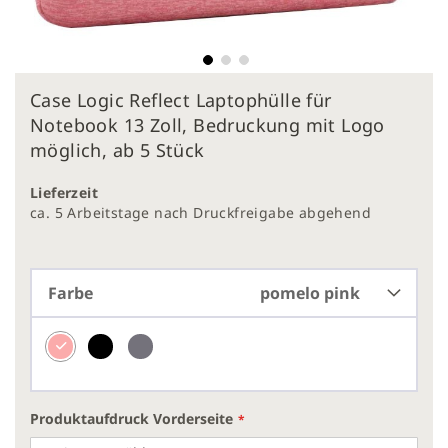
Zum
Case Logic Reflect Laptophülle für
Anfang
der
Notebook 13 Zoll, Bedruckung mit Logo
Bildergalerie
möglich, ab 5 Stück
springen
Lieferzeit
ca. 5 Arbeitstage nach Druckfreigabe abgehend
Farbe
pomelo pink
Produktaufdruck Vorderseite