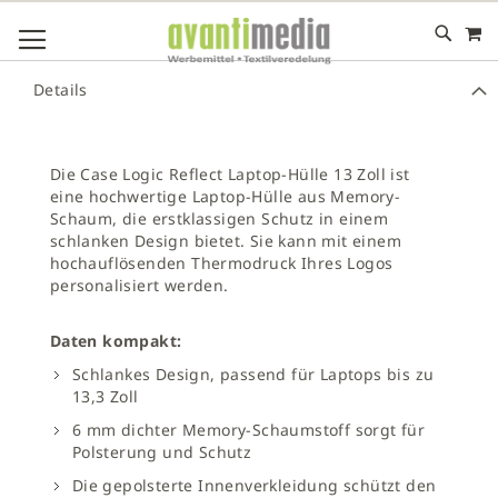
M
DIREKT
NAVIGATION UMSCHALTEN
ZUM
INHALT
# GEBEN SIE MINDESTENS 3 ZEICHEN FÜR DIE SUCHE EIN
Details
# DRÜCKEN SIE DIE EINGABETASTE, UM DIE SUCHE ZU
STARTEN
Die Case Logic Reflect Laptop-Hülle 13 Zoll ist
eine hochwertige Laptop-Hülle aus Memory-
Schaum, die erstklassigen Schutz in einem
schlanken Design bietet. Sie kann mit einem
hochauflösenden Thermodruck Ihres Logos
personalisiert werden.
Daten kompakt:
Schlankes Design, passend für Laptops bis zu
13,3 Zoll
6 mm dichter Memory-Schaumstoff sorgt für
Polsterung und Schutz
Die gepolsterte Innenverkleidung schützt den