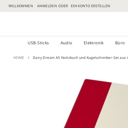
WILLKOMMEN
ANMELDEN
EIN KONTO ERSTELLEN
DIREKT
ZUM
# GEBEN SIE MINDESTENS 3 ZEICHEN FÜR DIE 
INHALT
USB-Sticks
Audio
Elektronik
Büro
HOME
Dairy Dream A5 Notizbuch und Kugelschreiber-Set aus r
Zum
Ende
der
Bilder
sprin