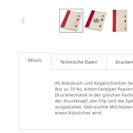
Zum
Anfan
der
Bilder
sprin
Details
Technische Daten
Drucke
A5 Notizbuch und Kugelschreiber-Set.
(bis zu 70 %), einem farbigen Papierr
Druckmechanik in der gleichen Farbe
der Druckknopf, der Clip und die Spi
ausgestattet. Gebrauchte Milchtüten
etwas Nützliches wird.