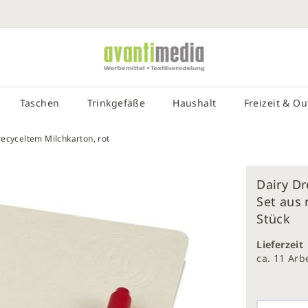
SUCHE EIN
# DRÜCKEN SIE DIE EINGABETASTE, UM DIE SUCHE ZU STA
Taschen
Trinkgefäße
Haushalt
Freizeit & O
ecyceltem Milchkarton, rot
Dairy D
Set aus 
galerie
Stück
gen
Lieferzeit
ca. 11 Ar