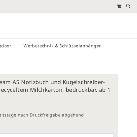
MEIN 
RTEN
utdoor
Werbetechnik & Schlüsselanhänger
ream A5 Notizbuch und Kugelschreiber-
recyceltem Milchkarton, bedruckbar, ab 1
beitstage nach Druckfreigabe abgehend