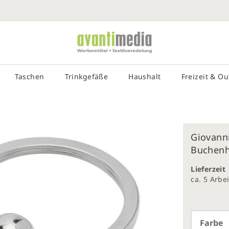
SUCHE EIN
# DRÜCKEN SIE DIE EINGABETASTE, UM DIE SUCHE ZU STA
Taschen
Trinkgefäße
Haushalt
Freizeit & O
Giovann
Buchenho
galerie
gen
Lieferzeit
ca. 5 Arb
Farbe