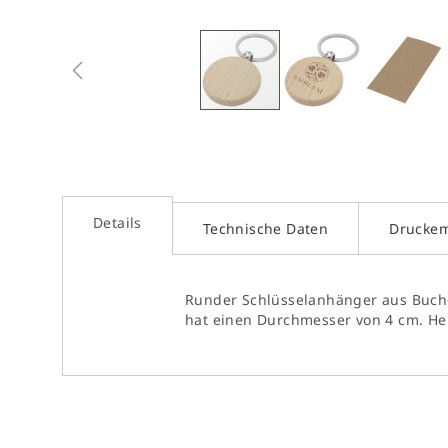
Zum
Anfan
der
Bilder
sprin
Details
Technische Daten
Drucke
Runder Schlüsselanhänger aus Buche
hat einen Durchmesser von 4 cm. Her