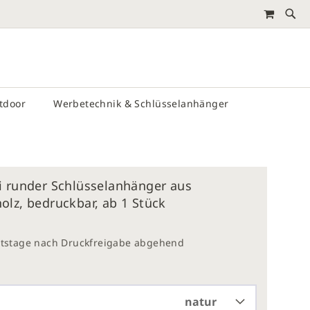
MEIN 
RTEN
utdoor
Werbetechnik & Schlüsselanhänger
i runder Schlüsselanhänger aus
lz, bedruckbar, ab 1 Stück
eitstage nach Druckfreigabe abgehend
natur