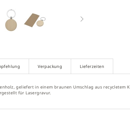
g
galerie
gen
mpfehlung
Verpackung
Lieferzeiten
nholz, geliefert in einem braunen Umschlag aus recycletem Kr
gestellt für Lasergravur.