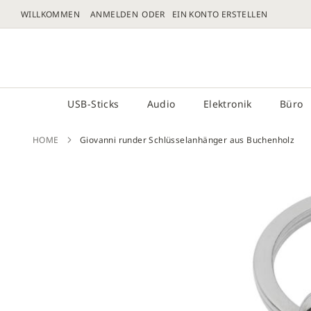
WILLKOMMEN
ANMELDEN
EIN KONTO ERSTELLEN
DIREKT
ZUM
# GEBEN SIE MINDESTENS 3 ZEICHEN FÜR DIE 
INHALT
USB-Sticks
Audio
Elektronik
Büro
HOME
Giovanni runder Schlüsselanhänger aus Buchenholz
Zum
Ende
der
Bilder
sprin