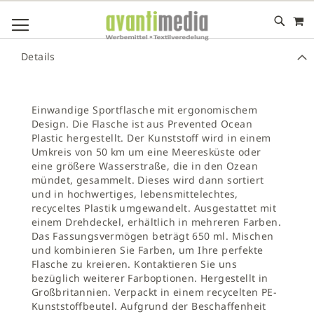
M
DIREKT
NAVIGATION UMSCHALTEN
ZUM
INHALT
# GEBEN SIE MINDESTENS 3 ZEICHEN FÜR DIE SUCHE EIN
Details
# DRÜCKEN SIE DIE EINGABETASTE, UM DIE SUCHE ZU
STARTEN
Einwandige Sportflasche mit ergonomischem
Design. Die Flasche ist aus Prevented Ocean
Plastic hergestellt. Der Kunststoff wird in einem
Umkreis von 50 km um eine Meeresküste oder
eine größere Wasserstraße, die in den Ozean
mündet, gesammelt. Dieses wird dann sortiert
und in hochwertiges, lebensmittelechtes,
recyceltes Plastik umgewandelt. Ausgestattet mit
einem Drehdeckel, erhältlich in mehreren Farben.
Das Fassungsvermögen beträgt 650 ml. Mischen
und kombinieren Sie Farben, um Ihre perfekte
Flasche zu kreieren. Kontaktieren Sie uns
bezüglich weiterer Farboptionen. Hergestellt in
Großbritannien. Verpackt in einem recycelten PE-
Kunststoffbeutel. Aufgrund der Beschaffenheit