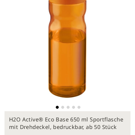
springen
Zum
H2O Active® Eco Base 650 ml Sportflasche
Anfang
der
mit Drehdeckel, bedruckbar, ab 50 Stück
Bildergalerie