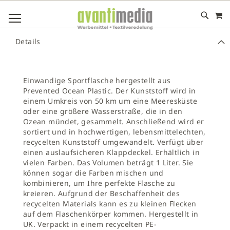
M
DIREKT
NAVIGATION UMSCHALTEN
ZUM
INHALT
# GEBEN SIE MINDESTENS 3 ZEICHEN FÜR DIE SUCHE EIN
Details
# DRÜCKEN SIE DIE EINGABETASTE, UM DIE SUCHE ZU
STARTEN
Einwandige Sportflasche hergestellt aus
Prevented Ocean Plastic. Der Kunststoff wird in
einem Umkreis von 50 km um eine Meeresküste
oder eine größere Wasserstraße, die in den
Ozean mündet, gesammelt. Anschließend wird er
sortiert und in hochwertigen, lebensmittelechten,
recycelten Kunststoff umgewandelt. Verfügt über
einen auslaufsicheren Klappdeckel. Erhältlich in
vielen Farben. Das Volumen beträgt 1 Liter. Sie
können sogar die Farben mischen und
kombinieren, um Ihre perfekte Flasche zu
kreieren. Aufgrund der Beschaffenheit des
recycelten Materials kann es zu kleinen Flecken
auf dem Flaschenkörper kommen. Hergestellt in
UK. Verpackt in einem recycelten PE-