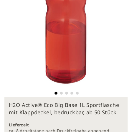
Zum
H2O Active® Eco Big Base 1L Sportflasche
Anfang
der
mit Klappdeckel, bedruckbar, ab 50 Stück
Bildergalerie
springen
Lieferzeit
ca. 8 Arbeitstage nach Druckfreigabe abgehend