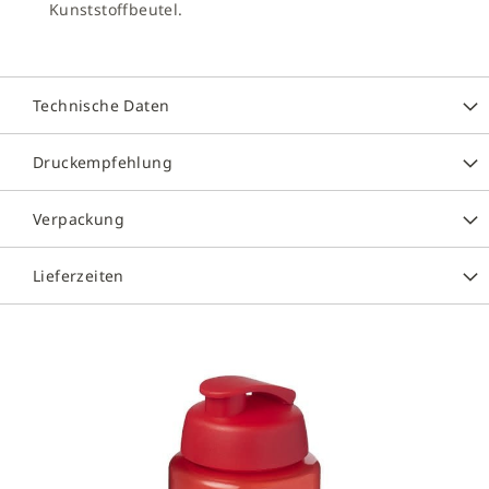
Kunststoffbeutel.
Technische Daten
Druckempfehlung
Verpackung
Lieferzeiten
Zum
Ende
der
Bildergalerie
springen