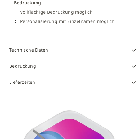
Bedruckung:
Vollflächige Bedruckung möglich
Personalisierung mit Einzelnamen möglich
Technische Daten
Bedruckung
Lieferzeiten
Zum
Ende
der
Bildergalerie
springen