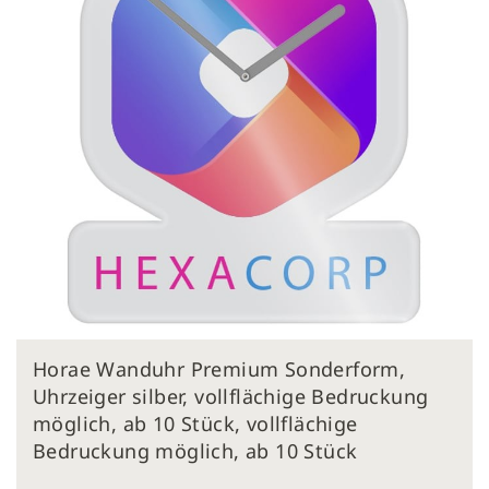
Zum
Horae Wanduhr Premium Sonderform,
Anfang
der
Uhrzeiger silber, vollflächige Bedruckung
Bildergalerie
möglich, ab 10 Stück, vollflächige
springen
Bedruckung möglich, ab 10 Stück