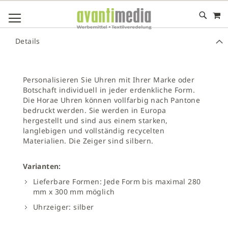
M
DIREKT
NAVIGATION UMSCHALTEN
ZUM
INHALT
# GEBEN SIE MINDESTENS 3 ZEICHEN FÜR DIE SUCHE EIN
Details
# DRÜCKEN SIE DIE EINGABETASTE, UM DIE SUCHE ZU
STARTEN
Personalisieren Sie Uhren mit Ihrer Marke oder
Botschaft individuell in jeder erdenkliche Form.
Die Horae Uhren können vollfarbig nach Pantone
bedruckt werden. Sie werden in Europa
hergestellt und sind aus einem starken,
langlebigen und vollständig recycelten
Materialien. Die Zeiger sind silbern.
Varianten:
Lieferbare Formen: Jede Form bis maximal 280
mm x 300 mm möglich
Uhrzeiger: silber