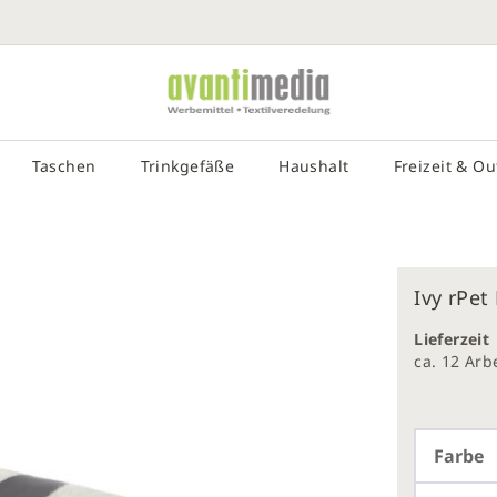
SUCHE EIN
# DRÜCKEN SIE DIE EINGABETASTE, UM DIE SUCHE ZU STA
Taschen
Trinkgefäße
Haushalt
Freizeit & O
Ivy rPet
Lieferzeit
galerie
ca. 12 Ar
gen
Farbe