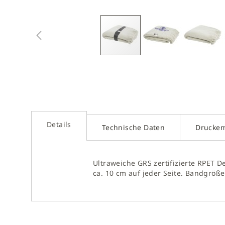
Zum
Anfan
Dieser Artikel kann nur mit GOTS/GRS-zertifizierten D
der
dass Sie dieses Produkt im Nachhinein nicht veredeln
Bilder
sprin
Details
Technische Daten
Drucke
Ultraweiche GRS zertifizierte RPET 
ca. 10 cm auf jeder Seite. Bandgröße