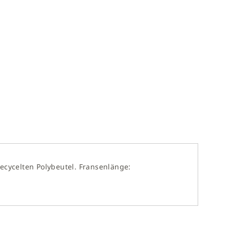
leisten. Bei einer Blankobestellung bestätigen Sie,
ecycelten Polybeutel. Fransenlänge: