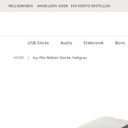
WILLKOMMEN
ANMELDEN
EIN KONTO ERSTELLEN
DIREKT
ZUM
# GEBEN SIE MINDESTENS 3 ZEICHEN FÜR DIE 
INHALT
USB-Sticks
Audio
Elektronik
Büro
HOME
Ivy rPet Mohair-Decke, hellgrau
Zum
Ende
der
Bilder
sprin