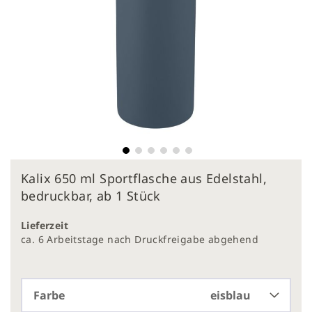
Zum
Kalix 650 ml Sportflasche aus Edelstahl,
Anfang
der
bedruckbar, ab 1 Stück
Bildergalerie
springen
Lieferzeit
ca. 6 Arbeitstage nach Druckfreigabe abgehend
Farbe
eisblau