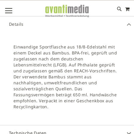
M
DIREKT
NAVIGATION UMSCHALTEN
ZUM
INHALT
# GEBEN SIE MINDESTENS 3 ZEICHEN FÜR DIE SUCHE EIN
Details
# DRÜCKEN SIE DIE EINGABETASTE, UM DIE SUCHE ZU
STARTEN
Einwandige Sportflasche aus 18/8-Edelstahl mit
einem Deckel aus Bambus. BPA-frei, geprüft und
zugelassen nach dem deutschen
Lebensmittelrecht (LFGB). Auf Phthalate geprüft
und zugelassen gemäß den REACH-Vorschriften.
Der verwendete Bambus stammt aus
nachhaltigen, umweltfreundlichen und
sozialverträglichen Quellen. Das
Fassungsvermögen beträgt 650 ml. Handwäsche
empfohlen. Verpackt in einer Geschenkbox aus
Recyclingkarton.
Technische Daten