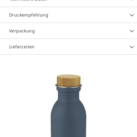
Druckempfehlung
Verpackung
Lieferzeiten
Zum
Ende
der
Bildergalerie
springen