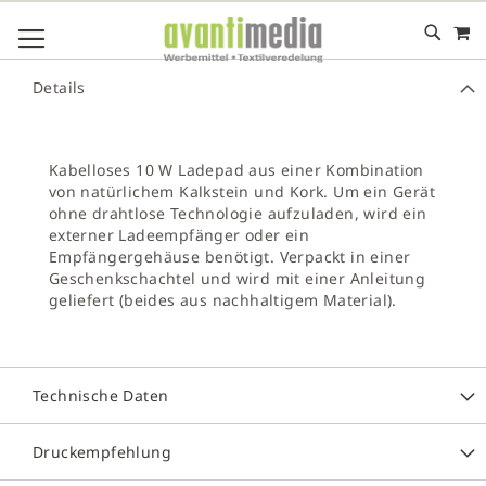
M
DIREKT
NAVIGATION UMSCHALTEN
ZUM
INHALT
# GEBEN SIE MINDESTENS 3 ZEICHEN FÜR DIE SUCHE EIN
Details
# DRÜCKEN SIE DIE EINGABETASTE, UM DIE SUCHE ZU
STARTEN
Kabelloses 10 W Ladepad aus einer Kombination
von natürlichem Kalkstein und Kork. Um ein Gerät
ohne drahtlose Technologie aufzuladen, wird ein
externer Ladeempfänger oder ein
Empfängergehäuse benötigt. Verpackt in einer
Geschenkschachtel und wird mit einer Anleitung
geliefert (beides aus nachhaltigem Material).
Technische Daten
Druckempfehlung