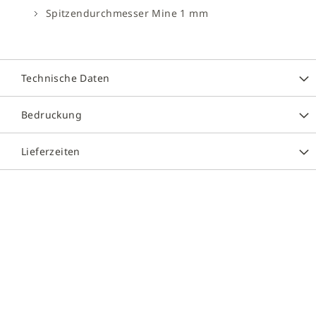
Spitzendurchmesser Mine 1 mm
Technische Daten
Bedruckung
Lieferzeiten
Zum
Ende
der
Bildergalerie
springen