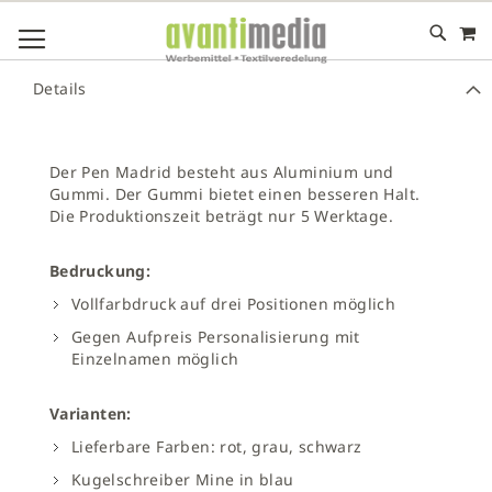
M
DIREKT
NAVIGATION UMSCHALTEN
ZUM
INHALT
# GEBEN SIE MINDESTENS 3 ZEICHEN FÜR DIE SUCHE EIN
Details
# DRÜCKEN SIE DIE EINGABETASTE, UM DIE SUCHE ZU
STARTEN
Der Pen Madrid besteht aus Aluminium und
Gummi. Der Gummi bietet einen besseren Halt.
Die Produktionszeit beträgt nur 5 Werktage.
Bedruckung:
Vollfarbdruck auf drei Positionen möglich
Gegen Aufpreis Personalisierung mit
Einzelnamen möglich
Varianten:
Lieferbare Farben: rot, grau, schwarz
Kugelschreiber Mine in blau