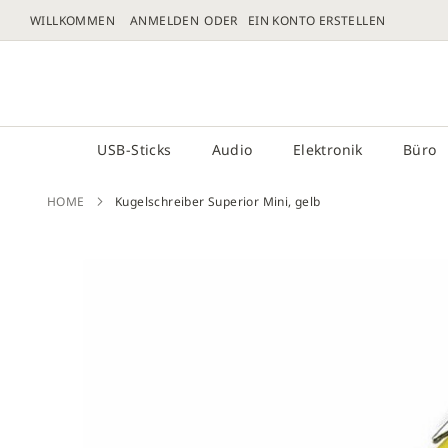
WILLKOMMEN
ANMELDEN
EIN KONTO ERSTELLEN
DIREKT
ZUM
# GEBEN SIE MINDESTENS 3 ZEICHEN FÜR DIE 
INHALT
USB-Sticks
Audio
Elektronik
Büro
HOME
Kugelschreiber Superior Mini, gelb
Zum
Ende
der
Bilder
sprin