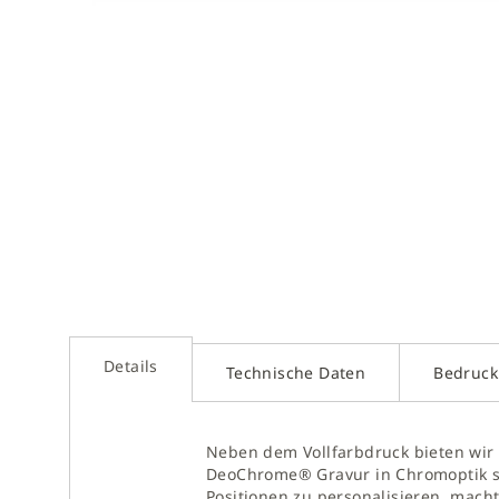
Zum
Anfan
der
Bilder
sprin
Details
Technische Daten
Bedruc
Neben dem Vollfarbdruck bieten wir 
DeoChrome® Gravur in Chromoptik so
Positionen zu personalisieren, macht