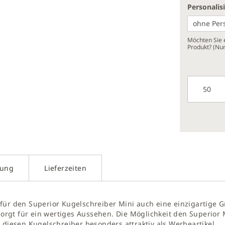
Personalis
g
Möchten Sie e
Produkt? (Nu
galerie
gen
kung
Lieferzeiten
für den Superior Kugelschreiber Mini auch eine einzigartige Gr
rgt für ein wertiges Aussehen. Die Möglichkeit den Superior 
 diesen Kugelschreiber besonders attraktiv als Werbeartikel.