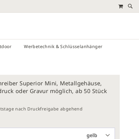
MEIN 
RTEN
utdoor
Werbetechnik & Schlüsselanhänger
reiber Superior Mini, Metallgehäuse,
druck oder Gravur möglich, ab 50 Stück
eitstage nach Druckfreigabe abgehend
gelb