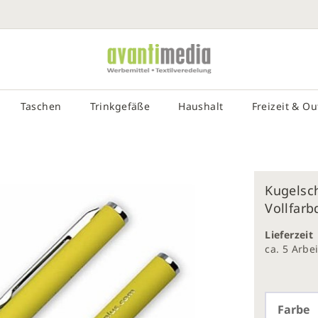
SUCHE EIN
# DRÜCKEN SIE DIE EINGABETASTE, UM DIE SUCHE ZU STA
Taschen
Trinkgefäße
Haushalt
Freizeit & O
Kugelsch
Vollfarb
galerie
gen
Lieferzeit
ca. 5 Arb
Farbe