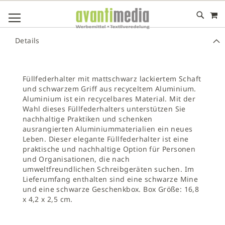
M
DIREKT
NAVIGATION UMSCHALTEN
ZUM
INHALT
# GEBEN SIE MINDESTENS 3 ZEICHEN FÜR DIE SUCHE EIN
Details
# DRÜCKEN SIE DIE EINGABETASTE, UM DIE SUCHE ZU
STARTEN
Füllfederhalter mit mattschwarz lackiertem Schaft
und schwarzem Griff aus recyceltem Aluminium.
Aluminium ist ein recycelbares Material. Mit der
Wahl dieses Füllfederhalters unterstützen Sie
nachhaltige Praktiken und schenken
ausrangierten Aluminiummaterialien ein neues
Leben. Dieser elegante Füllfederhalter ist eine
praktische und nachhaltige Option für Personen
und Organisationen, die nach
umweltfreundlichen Schreibgeräten suchen. Im
Lieferumfang enthalten sind eine schwarze Mine
und eine schwarze Geschenkbox. Box Größe: 16,8
x 4,2 x 2,5 cm.