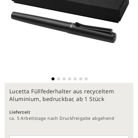
Zum
Lucetta Füllfederhalter aus recyceltem
Anfang
der
Aluminium, bedruckbar, ab 1 Stück
Bildergalerie
springen
Lieferzeit
ca. 5 Arbeitstage nach Druckfreigabe abgehend