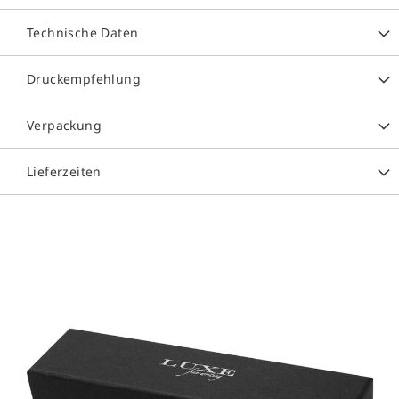
Technische Daten
Druckempfehlung
Verpackung
Lieferzeiten
Zum
Ende
der
Bildergalerie
springen