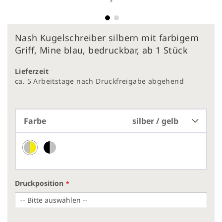
Zum
Nash Kugelschreiber silbern mit farbigem
Anfang
der
Griff, Mine blau, bedruckbar, ab 1 Stück
Bildergalerie
springen
Lieferzeit
ca. 5 Arbeitstage nach Druckfreigabe abgehend
Farbe
silber / gelb
Druckposition