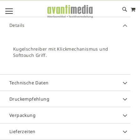
M
DIREKT
NAVIGATION UMSCHALTEN
ZUM
INHALT
# GEBEN SIE MINDESTENS 3 ZEICHEN FÜR DIE SUCHE EIN
Details
# DRÜCKEN SIE DIE EINGABETASTE, UM DIE SUCHE ZU
STARTEN
Kugelschreiber mit Klickmechanismus und
Softtouch Griff.
Technische Daten
Druckempfehlung
Verpackung
Lieferzeiten