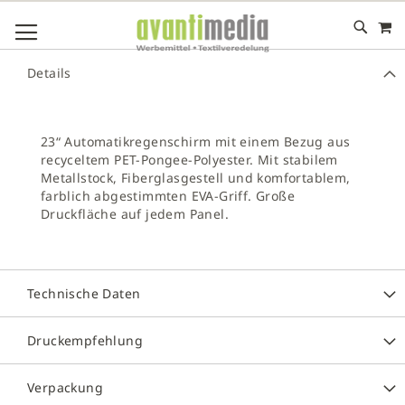
M
DIREKT
NAVIGATION UMSCHALTEN
ZUM
INHALT
# GEBEN SIE MINDESTENS 3 ZEICHEN FÜR DIE SUCHE EIN
Details
# DRÜCKEN SIE DIE EINGABETASTE, UM DIE SUCHE ZU
STARTEN
23“ Automatikregenschirm mit einem Bezug aus
recyceltem PET-Pongee-Polyester. Mit stabilem
Metallstock, Fiberglasgestell und komfortablem,
farblich abgestimmten EVA-Griff. Große
Druckfläche auf jedem Panel.
Technische Daten
Druckempfehlung
Verpackung