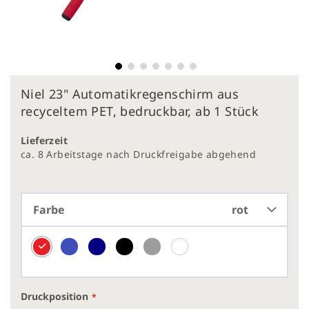
Zum
Niel 23" Automatikregenschirm aus
Anfang
der
recyceltem PET, bedruckbar, ab 1 Stück
Bildergalerie
springen
Lieferzeit
ca. 8 Arbeitstage nach Druckfreigabe abgehend
Farbe
rot
Druckposition