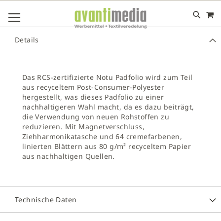
M
DIREKT
NAVIGATION UMSCHALTEN
ZUM
INHALT
# GEBEN SIE MINDESTENS 3 ZEICHEN FÜR DIE SUCHE EIN
Details
# DRÜCKEN SIE DIE EINGABETASTE, UM DIE SUCHE ZU
STARTEN
Das RCS-zertifizierte Notu Padfolio wird zum Teil
aus recyceltem Post-Consumer-Polyester
hergestellt, was dieses Padfolio zu einer
nachhaltigeren Wahl macht, da es dazu beiträgt,
die Verwendung von neuen Rohstoffen zu
reduzieren. Mit Magnetverschluss,
Ziehharmonikatasche und 64 cremefarbenen,
linierten Blättern aus 80 g/m² recyceltem Papier
aus nachhaltigen Quellen.
Technische Daten