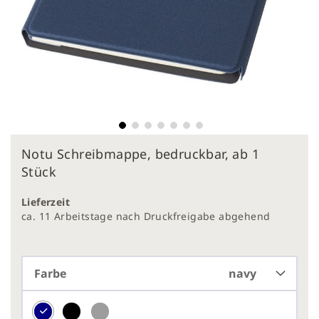
Zum
Notu Schreibmappe, bedruckbar, ab 1
Anfang
der
Stück
Bildergalerie
springen
Lieferzeit
ca. 11 Arbeitstage nach Druckfreigabe abgehend
Farbe
navy