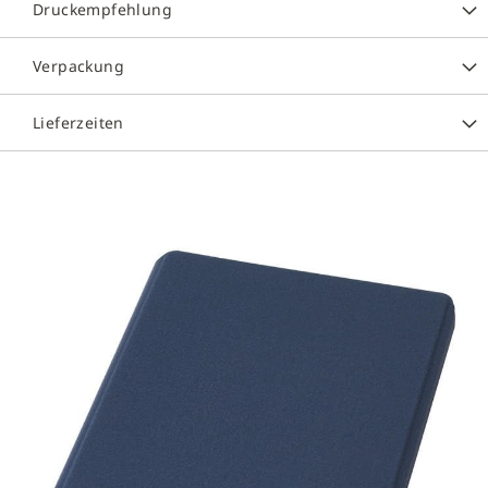
Druckempfehlung
Verpackung
Lieferzeiten
Zum
Ende
der
Bildergalerie
springen