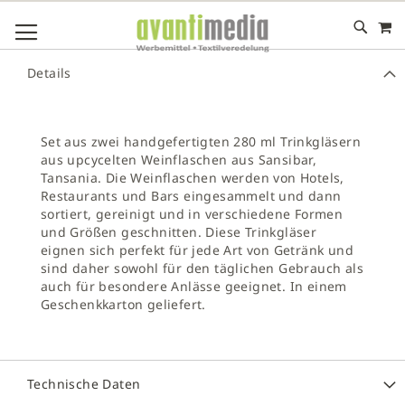
M
DIREKT
NAVIGATION UMSCHALTEN
ZUM
INHALT
# GEBEN SIE MINDESTENS 3 ZEICHEN FÜR DIE SUCHE EIN
Details
# DRÜCKEN SIE DIE EINGABETASTE, UM DIE SUCHE ZU
STARTEN
Set aus zwei handgefertigten 280 ml Trinkgläsern
aus upcycelten Weinflaschen aus Sansibar,
Tansania. Die Weinflaschen werden von Hotels,
Restaurants und Bars eingesammelt und dann
sortiert, gereinigt und in verschiedene Formen
und Größen geschnitten. Diese Trinkgläser
eignen sich perfekt für jede Art von Getränk und
sind daher sowohl für den täglichen Gebrauch als
auch für besondere Anlässe geeignet. In einem
Geschenkkarton geliefert.
Technische Daten