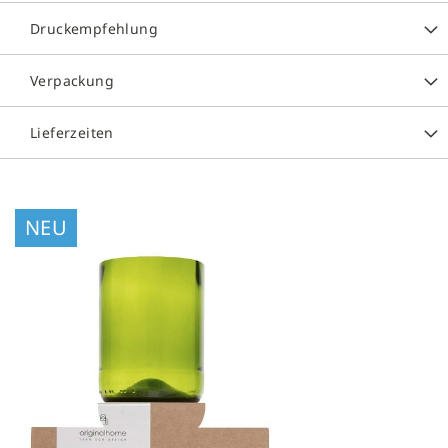
Druckempfehlung
Verpackung
Lieferzeiten
Zum
NEU
Ende
der
Bildergalerie
springen