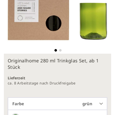
Zum
Originalhome 280 ml Trinkglas Set, ab 1
Anfang
der
Stück
Bildergalerie
springen
Lieferzeit
ca. 8 Arbeitstage nach Druckfreigabe
Farbe
grün