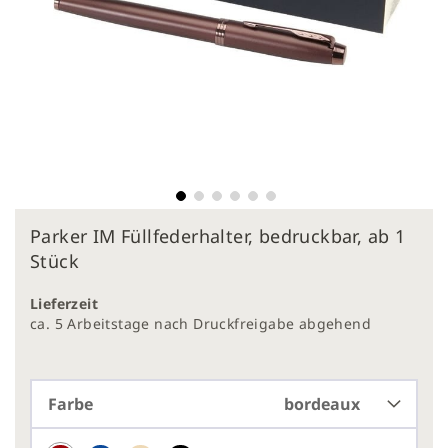
Zum
Parker IM Füllfederhalter, bedruckbar, ab 1
Anfang
der
Stück
Bildergalerie
springen
Lieferzeit
ca. 5 Arbeitstage nach Druckfreigabe abgehend
Farbe
bordeaux