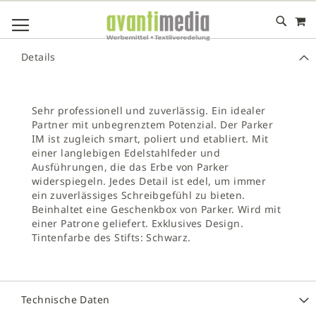
M
DIREKT
NAVIGATION UMSCHALTEN
ZUM
INHALT
# GEBEN SIE MINDESTENS 3 ZEICHEN FÜR DIE SUCHE EIN
Details
# DRÜCKEN SIE DIE EINGABETASTE, UM DIE SUCHE ZU
STARTEN
Sehr professionell und zuverlässig. Ein idealer
Partner mit unbegrenztem Potenzial. Der Parker
IM ist zugleich smart, poliert und etabliert. Mit
einer langlebigen Edelstahlfeder und
Ausführungen, die das Erbe von Parker
widerspiegeln. Jedes Detail ist edel, um immer
ein zuverlässiges Schreibgefühl zu bieten.
Beinhaltet eine Geschenkbox von Parker. Wird mit
einer Patrone geliefert. Exklusives Design.
Tintenfarbe des Stifts: Schwarz.
Technische Daten