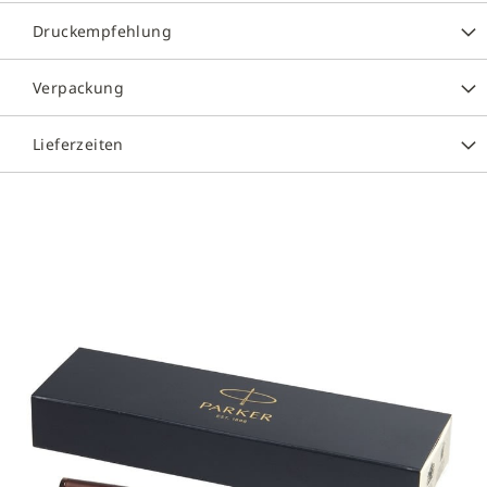
Druckempfehlung
Verpackung
Lieferzeiten
Zum
Ende
der
Bildergalerie
springen