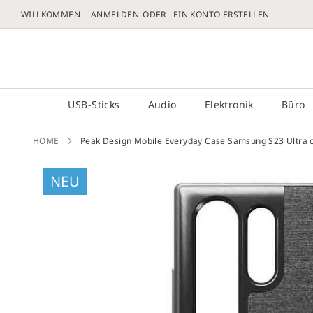
WILLKOMMEN
ANMELDEN
EIN KONTO ERSTELLEN
DIREKT
ZUM
# GEBEN SIE MINDESTENS 3 ZEICHEN FÜR DIE 
INHALT
USB-Sticks
Audio
Elektronik
Büro
HOME
Peak Design Mobile Everyday Case Samsung S23 Ultra 
Zum
NEU
Ende
der
Bilder
sprin