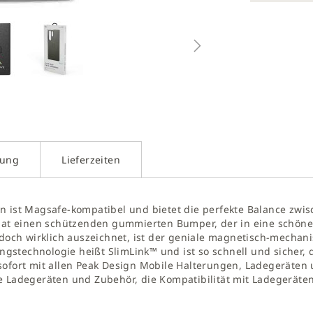
g
galerie
gen
kung
Lieferzeiten
n ist Magsafe-kompatibel und bietet die perfekte Balance zwis
 hat einen schützenden gummierten Bumper, der in eine schöne
edoch wirklich auszeichnet, ist der geniale magnetisch-mechanis
ungstechnologie heißt SlimLink™ und ist so schnell und sicher, 
sofort mit allen Peak Design Mobile Halterungen, Ladegeräten
e Ladegeräten und Zubehör, die Kompatibilität mit Ladegeräten