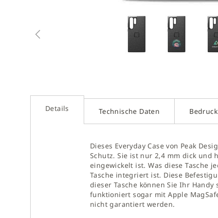
Zum
Anfan
der
Bilder
sprin
Details
Technische Daten
Bedruc
Dieses Everyday Case von Peak Desig
Schutz. Sie ist nur 2,4 mm dick und
eingewickelt ist. Was diese Tasche j
Tasche integriert ist. Diese Befestig
dieser Tasche können Sie Ihr Handy 
funktioniert sogar mit Apple MagSaf
nicht garantiert werden.