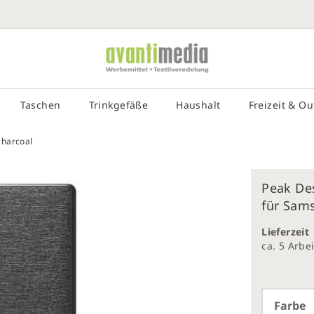
SUCHE EIN
# DRÜCKEN SIE DIE EINGABETASTE, UM DIE SUCHE ZU STA
Taschen
Trinkgefäße
Haushalt
Freizeit & O
charcoal
Peak De
für Sams
galerie
gen
Lieferzeit
ca. 5 Arb
Farbe