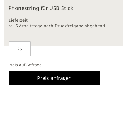
Zum
Phonestring für USB Stick
Anfang
der
Bildergalerie
Lieferzeit
springen
ca. 5 Arbeitstage nach Druckfreigabe abgehend
Preis auf Anfrage
Preis anfragen