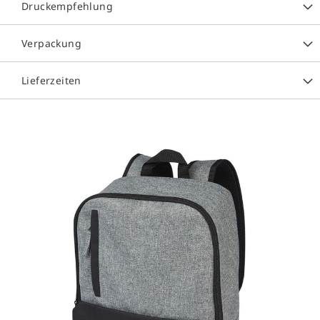
Druckempfehlung
Verpackung
Lieferzeiten
Zum
Ende
der
Bildergalerie
springen