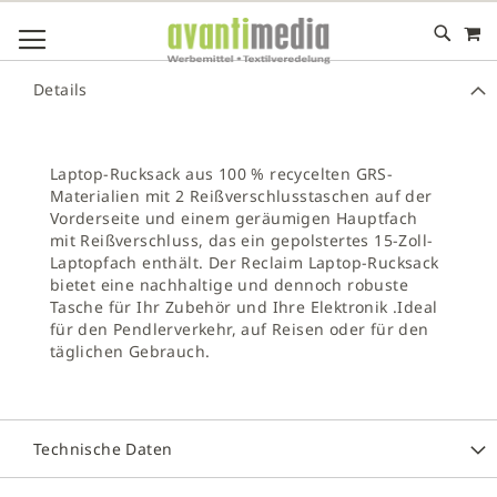
M
DIREKT
NAVIGATION UMSCHALTEN
ZUM
INHALT
# GEBEN SIE MINDESTENS 3 ZEICHEN FÜR DIE SUCHE EIN
Details
# DRÜCKEN SIE DIE EINGABETASTE, UM DIE SUCHE ZU
STARTEN
Laptop-Rucksack aus 100 % recycelten GRS-
Materialien mit 2 Reißverschlusstaschen auf der
Vorderseite und einem geräumigen Hauptfach
mit Reißverschluss, das ein gepolstertes 15-Zoll-
Laptopfach enthält. Der Reclaim Laptop-Rucksack
bietet eine nachhaltige und dennoch robuste
Tasche für Ihr Zubehör und Ihre Elektronik .Ideal
für den Pendlerverkehr, auf Reisen oder für den
täglichen Gebrauch.
Technische Daten