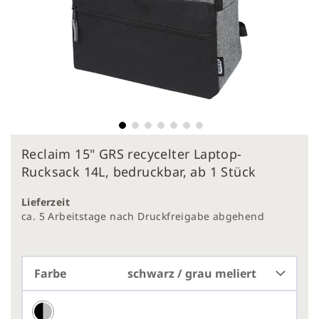
Zum
Reclaim 15" GRS recycelter Laptop-
Anfang
der
Rucksack 14L, bedruckbar, ab 1 Stück
Bildergalerie
springen
Lieferzeit
ca. 5 Arbeitstage nach Druckfreigabe abgehend
Farbe
schwarz / grau meliert