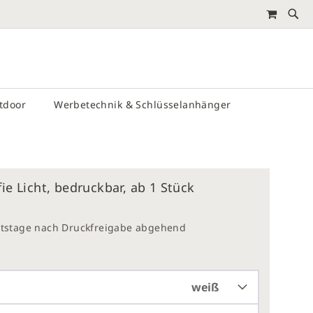
MEIN 
RTEN
utdoor
Werbetechnik & Schlüsselanhänger
fie Licht, bedruckbar, ab 1 Stück
eitstage nach Druckfreigabe abgehend
weiß