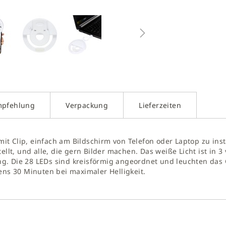
g
galerie
gen
mpfehlung
Verpackung
Lieferzeiten
 mit Clip, einfach am Bildschirm von Telefon oder Laptop zu ins
ellt, und alle, die gern Bilder machen. Das weiße Licht ist in 
tung. Die 28 LEDs sind kreisförmig angeordnet und leuchten das
ens 30 Minuten bei maximaler Helligkeit.