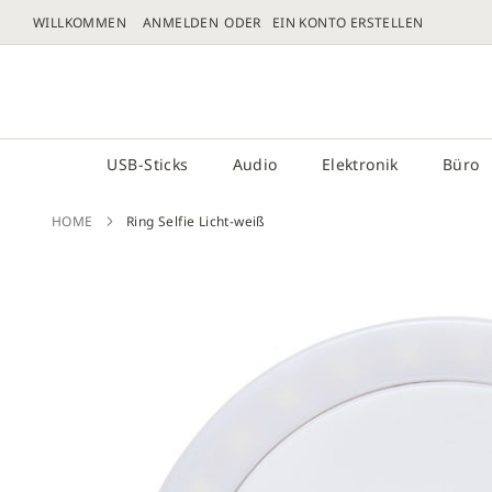
WILLKOMMEN
ANMELDEN
EIN KONTO ERSTELLEN
DIREKT
ZUM
# GEBEN SIE MINDESTENS 3 ZEICHEN FÜR DIE 
INHALT
USB-Sticks
Audio
Elektronik
Büro
HOME
Ring Selfie Licht-weiß
Zum
Ende
der
Bilder
sprin