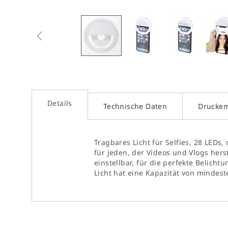
Zum
Anfan
der
Bilder
sprin
Details
Technische Daten
Drucke
Tragbares Licht für Selfies, 28 LEDs,
für jeden, der Videos und Vlogs herst
einstellbar, für die perfekte Belich
Licht hat eine Kapazität von mindest