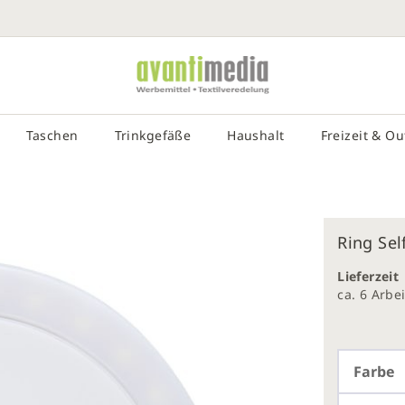
SUCHE EIN
# DRÜCKEN SIE DIE EINGABETASTE, UM DIE SUCHE ZU STA
Taschen
Trinkgefäße
Haushalt
Freizeit & O
Ring Sel
Lieferzeit
galerie
ca. 6 Arb
gen
Farbe