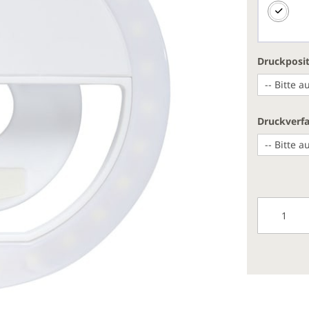
Druckposi
Druckverf