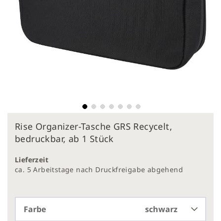
Zum
Rise Organizer-Tasche GRS Recycelt,
Anfang
der
bedruckbar, ab 1 Stück
Bildergalerie
springen
Lieferzeit
ca. 5 Arbeitstage nach Druckfreigabe abgehend
Farbe
schwarz