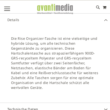
M
DIREKT
NAVIGATION UMSCHALTEN
ZUM
INHALT
# GEBEN SIE MINDESTENS 3 ZEICHEN FÜR DIE SUCHE EIN
Details
# DRÜCKEN SIE DIE EINGABETASTE, UM DIE SUCHE ZU
STARTEN
Die Rise Organizer-Tasche ist eine vielseitige und
hybride Lösung, um alle technischen
Gegenstände zu organisieren. Diese
Hartschalentasche aus strapazierfähigem 900D-
GRS-recyceltem Polyester und GRS-recyceltem
Samtfutter verfügt über zwei Seitenfächer,
Netztaschen, elastische Bänder am Boden für
Kabel und eine Reißverschlusstasche für weiteres
Zubehör. Alle Taschen sorgen für eine optimale
Organisation und die Hartschale schützt alle
wertvollen Geräte.
Technische Daten