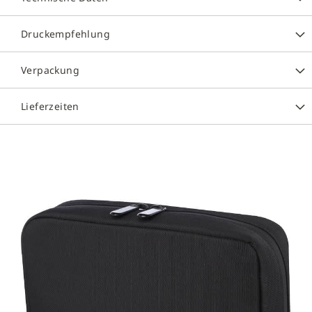
Druckempfehlung
Verpackung
Lieferzeiten
Zum
Ende
der
Bildergalerie
springen