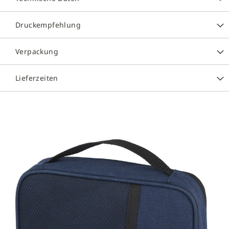
Druckempfehlung
Verpackung
Lieferzeiten
Zum
Ende
der
Bildergalerie
springen