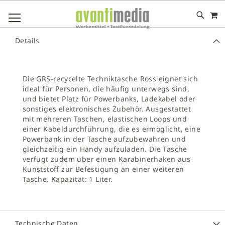
M
DIREKT
NAVIGATION UMSCHALTEN
ZUM
INHALT
# GEBEN SIE MINDESTENS 3 ZEICHEN FÜR DIE SUCHE EIN
Details
# DRÜCKEN SIE DIE EINGABETASTE, UM DIE SUCHE ZU
STARTEN
Die GRS-recycelte Techniktasche Ross eignet sich
ideal für Personen, die häufig unterwegs sind,
und bietet Platz für Powerbanks, Ladekabel oder
sonstiges elektronisches Zubehör. Ausgestattet
mit mehreren Taschen, elastischen Loops und
einer Kabeldurchführung, die es ermöglicht, eine
Powerbank in der Tasche aufzubewahren und
gleichzeitig ein Handy aufzuladen. Die Tasche
verfügt zudem über einen Karabinerhaken aus
Kunststoff zur Befestigung an einer weiteren
Tasche. Kapazität: 1 Liter.
Technische Daten