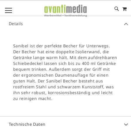
M
DIREKT
NAVIGATION UMSCHALTEN
ZUM
INHALT
# GEBEN SIE MINDESTENS 3 ZEICHEN FÜR DIE SUCHE EIN
Details
# DRÜCKEN SIE DIE EINGABETASTE, UM DIE SUCHE ZU
STARTEN
Sanibel ist der perfekte Becher für Unterwegs.
Der Becher hat eine doppelte Isolierwand, die
Getränke lange warm hält. Mit dem aufdrehbaren
Schiebedeckel lassen sich bis zu 400 ml Getränke
bequem trinken. Außerdem sorgt der Griff mit
der ergonomischen Daumenauflage für einen
guten Halt. Der Sanibel Becher besteht aus
rostfreiem Stahl und schwarzem Kunststoff, was
ihn sehr robust, korrosionsbeständig und leicht
zu reinigen macht.
Technische Daten