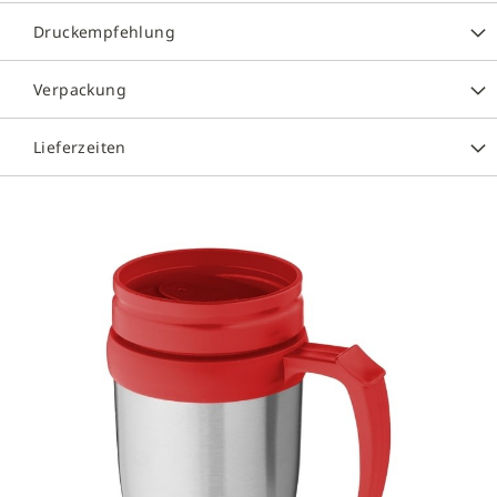
Druckempfehlung
Verpackung
Lieferzeiten
Zum
Ende
der
Bildergalerie
springen