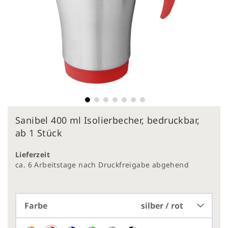
Zum
Sanibel 400 ml Isolierbecher, bedruckbar,
Anfang
der
ab 1 Stück
Bildergalerie
springen
Lieferzeit
ca. 6 Arbeitstage nach Druckfreigabe abgehend
Farbe
silber / rot