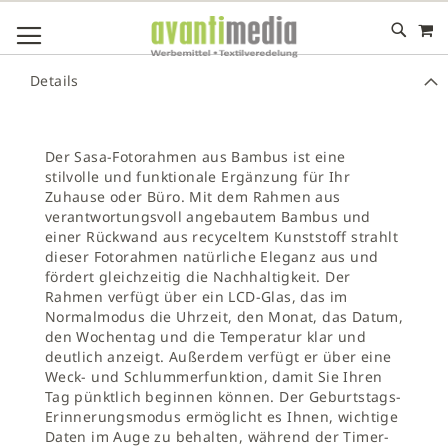
M
DIREKT
NAVIGATION UMSCHALTEN
ZUM
INHALT
# GEBEN SIE MINDESTENS 3 ZEICHEN FÜR DIE SUCHE EIN
Details
# DRÜCKEN SIE DIE EINGABETASTE, UM DIE SUCHE ZU
STARTEN
Der Sasa-Fotorahmen aus Bambus ist eine
stilvolle und funktionale Ergänzung für Ihr
Zuhause oder Büro. Mit dem Rahmen aus
verantwortungsvoll angebautem Bambus und
einer Rückwand aus recyceltem Kunststoff strahlt
dieser Fotorahmen natürliche Eleganz aus und
fördert gleichzeitig die Nachhaltigkeit. Der
Rahmen verfügt über ein LCD-Glas, das im
Normalmodus die Uhrzeit, den Monat, das Datum,
den Wochentag und die Temperatur klar und
deutlich anzeigt. Außerdem verfügt er über eine
Weck- und Schlummerfunktion, damit Sie Ihren
Tag pünktlich beginnen können. Der Geburtstags-
Erinnerungsmodus ermöglicht es Ihnen, wichtige
Daten im Auge zu behalten, während der Timer-