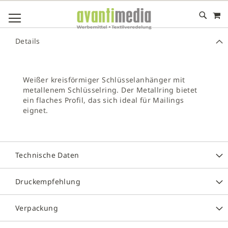
M
DIREKT
NAVIGATION UMSCHALTEN
ZUM
INHALT
# GEBEN SIE MINDESTENS 3 ZEICHEN FÜR DIE SUCHE EIN
Details
# DRÜCKEN SIE DIE EINGABETASTE, UM DIE SUCHE ZU
STARTEN
Weißer kreisförmiger Schlüsselanhänger mit
metallenem Schlüsselring. Der Metallring bietet
ein flaches Profil, das sich ideal für Mailings
eignet.
Technische Daten
Druckempfehlung
Verpackung