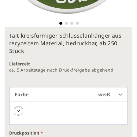
Zum
Tait kreisfürmiger Schlüsselanhänger aus
Anfang
der
recyceltem Material, bedruckbar, ab 250
Bildergalerie
Stück
springen
Lieferzeit
ca. 5 Arbeitstage nach Druckfreigabe abgehend
Farbe
weiß
Druckposition