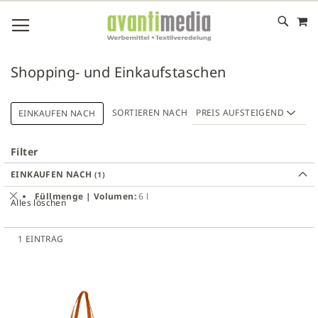
M
DIREKT
NAVIGATION UMSCHALTEN
ZUM
INHALT
# GEBEN SIE MINDESTENS 3 ZEICHEN FÜR DIE SUCHE EIN
# DRÜCKEN SIE DIE EINGABETASTE, UM DIE SUCHE ZU
Shopping- und Einkaufstaschen
STARTEN
SORTIEREN NACH
EINKAUFEN NACH
Filter
EINKAUFEN NACH
Dies
Füllmenge | Volumen
6 l
Alles löschen
entfernen
1
EINTRAG