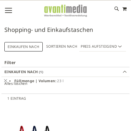
M
DIREKT
NAVIGATION UMSCHALTEN
ZUM
INHALT
# GEBEN SIE MINDESTENS 3 ZEICHEN FÜR DIE SUCHE EIN
# DRÜCKEN SIE DIE EINGABETASTE, UM DIE SUCHE ZU
Shopping- und Einkaufstaschen
STARTEN
SORTIEREN NACH
EINKAUFEN NACH
Filter
EINKAUFEN NACH
Dies
Füllmenge | Volumen
23 l
Alles löschen
entfernen
1
EINTRAG