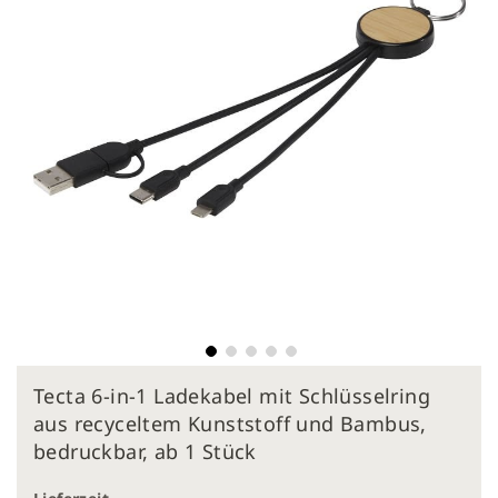
Zum
Tecta 6-in-1 Ladekabel mit Schlüsselring
Anfang
der
aus recyceltem Kunststoff und Bambus,
Bildergalerie
bedruckbar, ab 1 Stück
springen