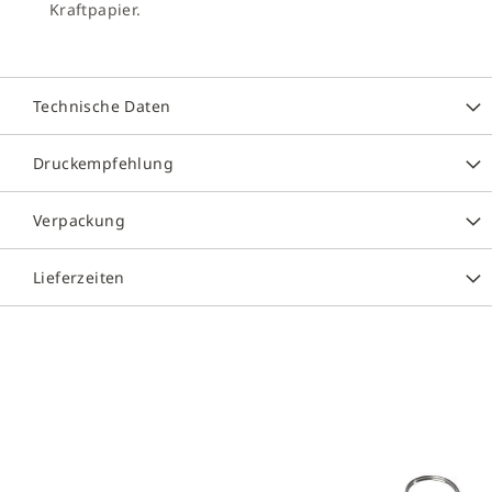
Kraftpapier.
Technische Daten
Druckempfehlung
Verpackung
Lieferzeiten
Zum
Ende
der
Bildergalerie
springen