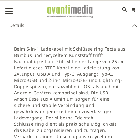
M
DIREKT
NAVIGATION UMSCHALTEN
ZUM
INHALT
# GEBEN SIE MINDESTENS 3 ZEICHEN FÜR DIE SUCHE EIN
Details
# DRÜCKEN SIE DIE EINGABETASTE, UM DIE SUCHE ZU
STARTEN
Beim 6-in-1 Ladekabel mit Schlüsselring Tecta aus
Bambus und recyceltem Kunststoff trifft
Nachhaltigkeit auf Stil. Mit einer Länge von 25 cm
liefert dieses RTPE-Kabel eine Ladeleistung von
2A. Input: USB A und Typ-C. Ausgang: Typ-C,
Micro-USB und 2-in-1 Micro-USB- und Lightning-
Doppelspitzen, die sowohl mit iOS- als auch mit
Android-Geräten kompatibel sind. Die USB-
Anschlüsse aus Aluminium sorgen für eine
sichere und stabile Verbindung und
gewährleisten jederzeit einen zuverlässigen
Ladevorgang. Der silberne Edelstahl-
Schlüsselring dient als praktische Möglichkeit,
das Kabel zu organisieren und zu tragen.
Verpackt in einem Umschlag aus recyceltem