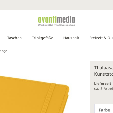
SUCHE EIN
# DRÜCKEN SIE DIE EINGABETASTE, UM DIE SUCHE ZU STA
Taschen
Trinkgefäße
Haushalt
Freizeit & O
range
Thalaas
Kunststo
galerie
gen
Lieferzeit
ca. 5 Arb
Farbe