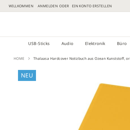
WILLKOMMEN
ANMELDEN
EIN KONTO ERSTELLEN
DIREKT
ZUM
# GEBEN SIE MINDESTENS 3 ZEICHEN FÜR DIE 
INHALT
USB-Sticks
Audio
Elektronik
Büro
HOME
Thalaasa Hardcover Notizbuch aus Ozean Kunststoff, o
Zum
NEU
Ende
der
Bilder
sprin