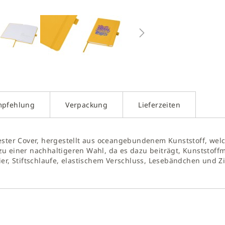
g
galerie
gen
mpfehlung
Verpackung
Lieferzeiten
yester Cover, hergestellt aus oceangebundenem Kunststoff, we
 einer nachhaltigeren Wahl, da es dazu beiträgt, Kunststoffmü
ier, Stiftschlaufe, elastischem Verschluss, Lesebändchen und 