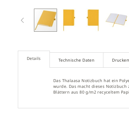
Zum
Anfan
der
Bilder
sprin
Details
Technische Daten
Drucke
Das Thalaasa Notizbuch hat ein Pol
wurde. Das macht dieses Notizbuch zu
Blättern aus 80 g/m2 recyceltem Pap