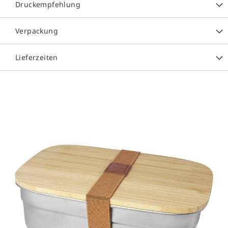
Druckempfehlung
Verpackung
Lieferzeiten
Zum
Ende
der
Bildergalerie
springen