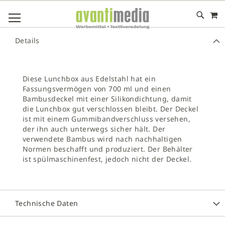
M
DIREKT
NAVIGATION UMSCHALTEN
ZUM
INHALT
# GEBEN SIE MINDESTENS 3 ZEICHEN FÜR DIE SUCHE EIN
Details
# DRÜCKEN SIE DIE EINGABETASTE, UM DIE SUCHE ZU
STARTEN
Diese Lunchbox aus Edelstahl hat ein
Fassungsvermögen von 700 ml und einen
Bambusdeckel mit einer Silikondichtung, damit
die Lunchbox gut verschlossen bleibt. Der Deckel
ist mit einem Gummibandverschluss versehen,
der ihn auch unterwegs sicher hält. Der
verwendete Bambus wird nach nachhaltigen
Normen beschafft und produziert. Der Behälter
ist spülmaschinenfest, jedoch nicht der Deckel.
Technische Daten