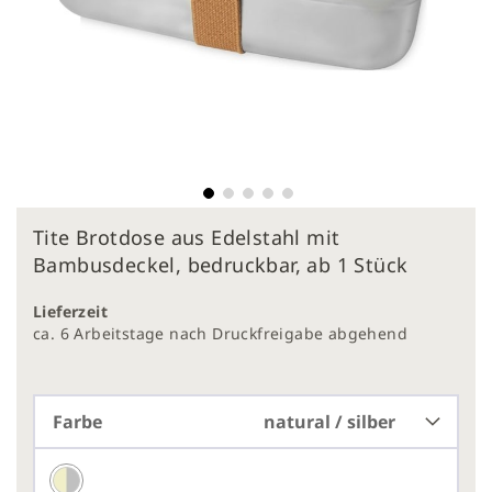
Zum
Tite Brotdose aus Edelstahl mit
Anfang
der
Bambusdeckel, bedruckbar, ab 1 Stück
Bildergalerie
springen
Lieferzeit
ca. 6 Arbeitstage nach Druckfreigabe abgehend
Farbe
natural / silber