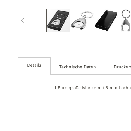
Zum
Anfan
der
Bilder
sprin
Details
Technische Daten
Drucke
1 Euro große Münze mit 6-mm-Loch u