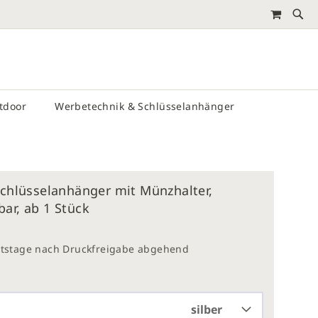
MEIN 
RTEN
utdoor
Werbetechnik & Schlüsselanhänger
Schlüsselanhänger mit Münzhalter,
ar, ab 1 Stück
eitstage nach Druckfreigabe abgehend
silber