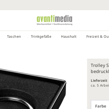
SUCHE EIN
# DRÜCKEN SIE DIE EINGABETASTE, UM DIE SUCHE ZU STA
Taschen
Trinkgefäße
Haushalt
Freizeit & O
Trolley 
bedruckb
galerie
gen
Lieferzeit
ca. 5 Arb
Farbe