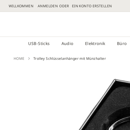
WILLKOMMEN
ANMELDEN
EIN KONTO ERSTELLEN
DIREKT
ZUM
# GEBEN SIE MINDESTENS 3 ZEICHEN FÜR DIE 
INHALT
USB-Sticks
Audio
Elektronik
Büro
HOME
Trolley Schlüsselanhänger mit Münzhalter
Zum
Ende
der
Bilder
sprin