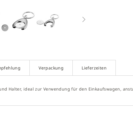
g
galerie
gen
mpfehlung
Verpackung
Lieferzeiten
nd Halter, ideal zur Verwendung für den Einkaufswagen, anst