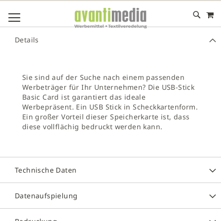
M
DIREKT
NAVIGATION UMSCHALTEN
ZUM
INHALT
# GEBEN SIE MINDESTENS 3 ZEICHEN FÜR DIE SUCHE EIN
Details
# DRÜCKEN SIE DIE EINGABETASTE, UM DIE SUCHE ZU
STARTEN
Sie sind auf der Suche nach einem passenden
Werbeträger für Ihr Unternehmen? Die USB-Stick
Basic Card ist garantiert das ideale
Werbepräsent. Ein USB Stick in Scheckkartenform.
Ein großer Vorteil dieser Speicherkarte ist, dass
diese vollflächig bedruckt werden kann.
Technische Daten
Datenaufspielung