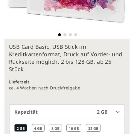
Zum
USB Card Basic, USB Stick im
Anfang
der
Kreditkartenformat, Druck auf Vorder- und
Bildergalerie
Rückseite möglich, 2 bis 128 GB, ab 25
springen
Stück
Lieferzeit
ca. 4 Wochen nach Druckfreigabe
Kapazität
2 GB
2 GB
4 GB
8 GB
16 GB
32 GB