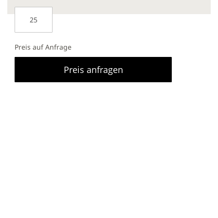
Preis auf Anfrage
Preis anfragen
Markenchip
Preise inklusive GEMA (Lieferung innerhalb DE)
Bestellung ab 25 Stück