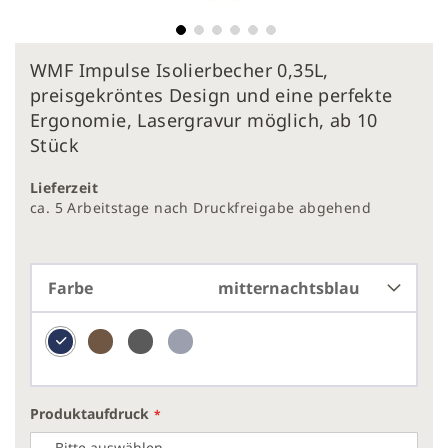
Zum
WMF Impulse Isolierbecher 0,35L,
Anfang
der
preisgekröntes Design und eine perfekte
Bildergalerie
Ergonomie, Lasergravur möglich, ab 10
springen
Stück
Lieferzeit
ca. 5 Arbeitstage nach Druckfreigabe abgehend
Farbe
mitternachtsblau
Produktaufdruck