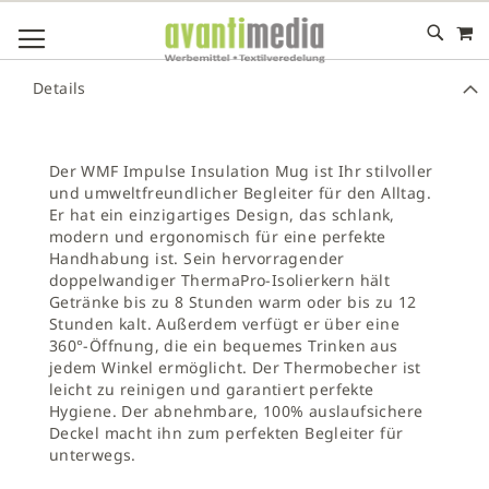
M
DIREKT
NAVIGATION UMSCHALTEN
ZUM
INHALT
# GEBEN SIE MINDESTENS 3 ZEICHEN FÜR DIE SUCHE EIN
Details
# DRÜCKEN SIE DIE EINGABETASTE, UM DIE SUCHE ZU
STARTEN
Der WMF Impulse Insulation Mug ist Ihr stilvoller
und umweltfreundlicher Begleiter für den Alltag.
Er hat ein einzigartiges Design, das schlank,
modern und ergonomisch für eine perfekte
Handhabung ist. Sein hervorragender
doppelwandiger ThermaPro-Isolierkern hält
Getränke bis zu 8 Stunden warm oder bis zu 12
Stunden kalt. Außerdem verfügt er über eine
360°-Öffnung, die ein bequemes Trinken aus
jedem Winkel ermöglicht. Der Thermobecher ist
leicht zu reinigen und garantiert perfekte
Hygiene. Der abnehmbare, 100% auslaufsichere
Deckel macht ihn zum perfekten Begleiter für
unterwegs.