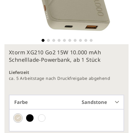
Zum
Xtorm XG210 Go2 15W 10.000 mAh
Anfang
der
Schnelllade-Powerbank, ab 1 Stück
Bildergalerie
springen
Lieferzeit
ca. 5 Arbeitstage nach Druckfreigabe abgehend
Farbe
Sandstone