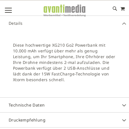
M
DIREKT
NAVIGATION UMSCHALTEN
ZUM
INHALT
# GEBEN SIE MINDESTENS 3 ZEICHEN FÜR DIE SUCHE EIN
Details
# DRÜCKEN SIE DIE EINGABETASTE, UM DIE SUCHE ZU
STARTEN
Diese hochwertige XG210 Go2 Powerbank mit
10.000 mAh verfügt über mehr als genug
Leistung, um Ihr Smartphone, Ihre Ohrhörer oder
Ihre Drohne mindestens 2-mal aufzuladen. Die
Powerbank verfügt über 2 USB-Anschlüsse und
lädt dank der 15W FastCharge-Technologie von
Xtorm besonders schnell.
Technische Daten
Druckempfehlung