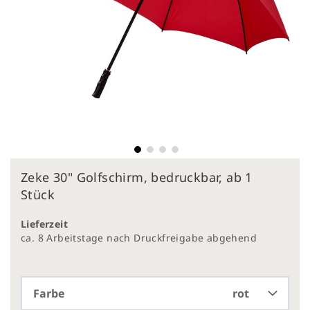
Zum
Zeke 30" Golfschirm, bedruckbar, ab 1
Anfang
der
Stück
Bildergalerie
springen
Lieferzeit
ca. 8 Arbeitstage nach Druckfreigabe abgehend
Farbe
rot