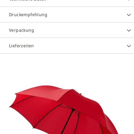
Druckempfehlung
Verpackung
Lieferzeiten
Zum
Ende
der
Bildergalerie
springen