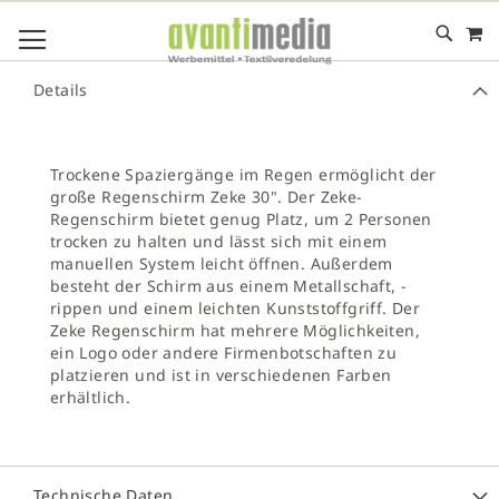
M
DIREKT
NAVIGATION UMSCHALTEN
ZUM
INHALT
# GEBEN SIE MINDESTENS 3 ZEICHEN FÜR DIE SUCHE EIN
Details
# DRÜCKEN SIE DIE EINGABETASTE, UM DIE SUCHE ZU
STARTEN
Trockene Spaziergänge im Regen ermöglicht der
große Regenschirm Zeke 30". Der Zeke-
Regenschirm bietet genug Platz, um 2 Personen
trocken zu halten und lässt sich mit einem
manuellen System leicht öffnen. Außerdem
besteht der Schirm aus einem Metallschaft, -
rippen und einem leichten Kunststoffgriff. Der
Zeke Regenschirm hat mehrere Möglichkeiten,
ein Logo oder andere Firmenbotschaften zu
platzieren und ist in verschiedenen Farben
erhältlich.
Technische Daten