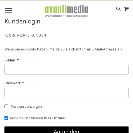
M
DIREKT
NAVIGATION UMSCHALTEN
ZUM
INHALT
# GEBEN SIE MINDESTENS 3 ZEICHEN FÜR DIE SUCHE EIN
Kundenlogin
# DRÜCKEN SIE DIE EINGABETASTE, UM DIE SUCHE ZU
STARTEN
REGISTRIERTE KUNDEN
Wenn Sie ein Konto haben, melden Sie sich mit Ihrer E-Mail-Adresse an.
E-Mail
Passwort
Passwort anzeigen
Angemeldet bleiben
Was ist das?
Anmelden