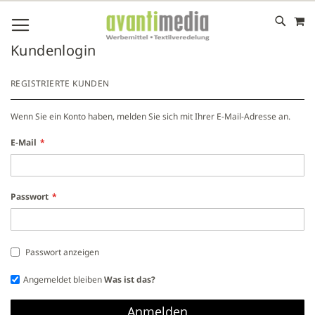
M
DIREKT
NAVIGATION UMSCHALTEN
ZUM
INHALT
# GEBEN SIE MINDESTENS 3 ZEICHEN FÜR DIE SUCHE EIN
Kundenlogin
# DRÜCKEN SIE DIE EINGABETASTE, UM DIE SUCHE ZU
STARTEN
REGISTRIERTE KUNDEN
Wenn Sie ein Konto haben, melden Sie sich mit Ihrer E-Mail-Adresse an.
E-Mail
Passwort
Passwort anzeigen
Angemeldet bleiben
Was ist das?
Anmelden